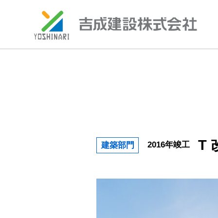
S
k
i
p
t
o
c
o
n
T
2016年竣工
建築部門
t
e
n
t