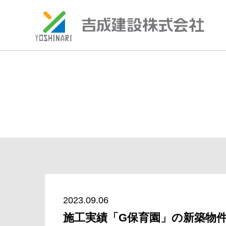
S
k
i
p
t
o
c
o
n
t
e
n
2023.09.06
t
施工実績「G保育園」の新築物