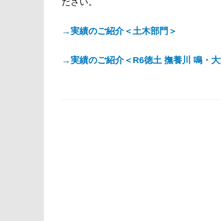
ださい。
→実績のご紹介＜土木部門＞
→実績のご紹介＜R6徳土 撫養川 鳴・大津