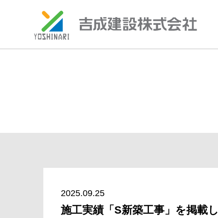
S
k
i
p
t
o
c
o
n
t
e
n
2025.09.25
t
施工実績「S新築工事」を掲載